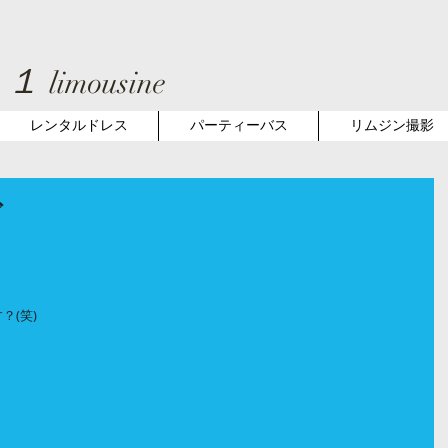
１１
limousine
レンタルドレス
パーティーバス
リムジン撮影
ズ
？(笑)