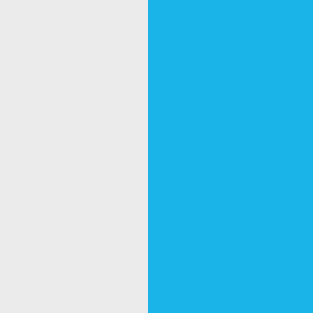
#リムジンレンタル東京
#サプライズ
ティー
#リムジン
#プロポーズ
#女子
ムジン送迎
#パーティー