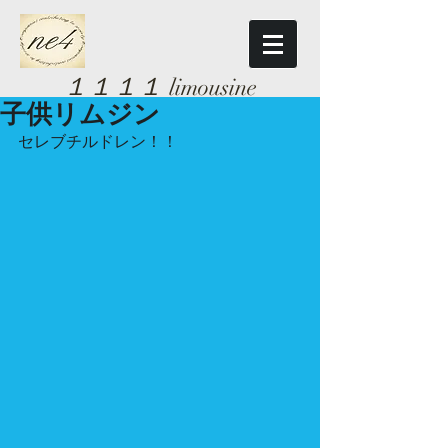
１１１１
limousine
子供リムジン
セレブチルドレン！！