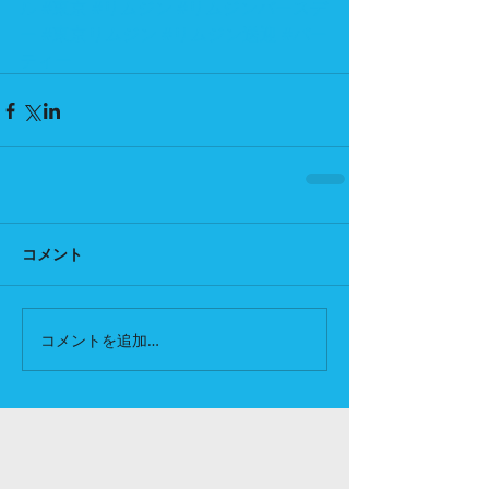
ル
#東京
#リムジン
#リムジンバースデ
ー
#東京リムジン
#リムジン送迎
#パー
ティー
コメント
コメントを追加…