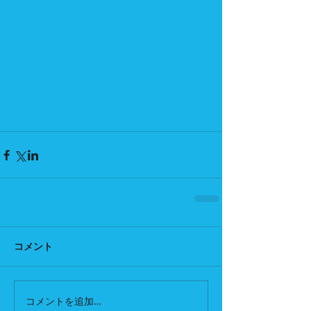
ムジン誕生日
#リムジン格安
#女子会リ
ムジン
#リムジンレンタル東京
#サプラ
イズ
#リムジンでディズニー
#女子会リ
ムジン
#リムジンレンタル
#リムジン
#
プロポーズ
#リムジン東京
#女子会
#レ
ンタル
#東京
#リムジン
#リムジンサプ
ライズ
#東京リムジン
#リムジンバース
デー
#パーティー
#リムジン送迎
コメント
コメントを追加…