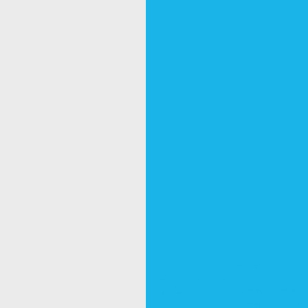
#リムジンリムジン女子会リムジン
ニー
#リムジン誕生日
#リムジン格安
ィズニー
#リムジン女子会
#女子会
ズ
#リムジン東京
#女子会
#レンタル